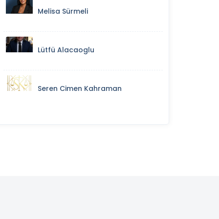
Melisa Sürmeli
Lütfü Alacaoglu
Seren Cimen Kahraman