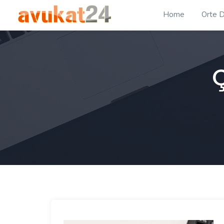
Home
Orte D