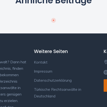
Ähnliche Beiträge
Weitere Seiten
K
nwalt? Dann hat
Kontakt
ichnis, finden
Impressum
d bekommen
Datenschutzerklärung
erzeichnis
tsanwälte in
Türkische Rechtsanwälte in
lters genügen
Deutschland
u erzielen.