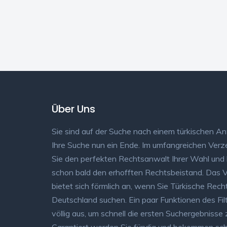
Über Uns
Sie sind auf der Suche nach einem türkischen A
Ihre Suche nun ein Ende. Im umfangreichen Verze
Sie den perfekten Rechtsanwalt Ihrer Wahl un
schon bald den erhofften Rechtsbeistand. Das V
bietet sich förmlich an, wenn Sie Türkische Rech
Deutschland suchen. Ein paar Funktionen des Fi
völlig aus, um schnell die ersten Suchergebnisse z