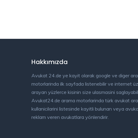
Hakkımızda
Avukat 24.de ye kayit olarak google ve diger ar
motorlarinda ilk sayfada listenebilir ve internet 
arayan yüzlerce kisinin size ulasmasini saglayabili
Avukat24.de arama motorlarinda türk avukat ar
kullanicilarini listesinde kayitli bulunan veya avu
reklam veren avukatlara yönlendirir.