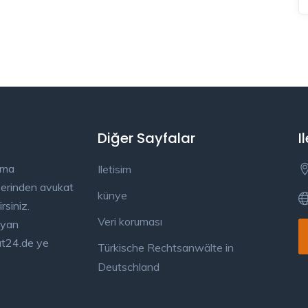
Diğer Sayfalar
I
ama
Iletisim
üzerinden avukat
künye
rsiniz.
Veri koruması
ayan
kat24.de ye
Türkische Rechtsanwälte in
Deutschland