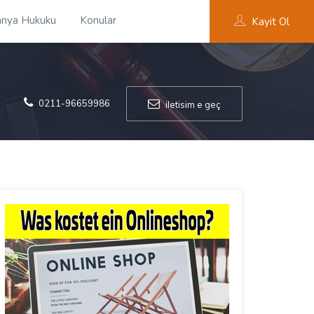
nya Hukuku
Konular
Kayit Ol
0211-96659986
iletisim e geç