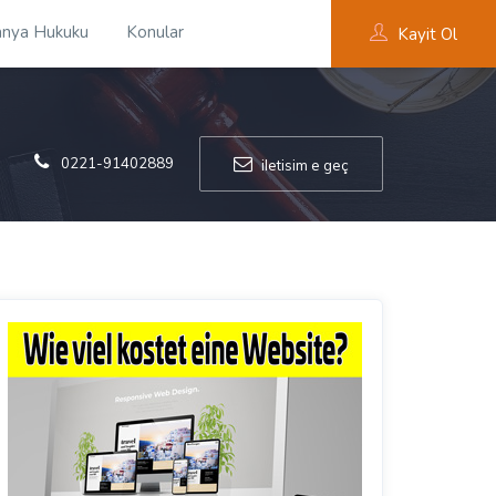
nya Hukuku
Konular
Kayit Ol
0221-91402889
iletisim e geç