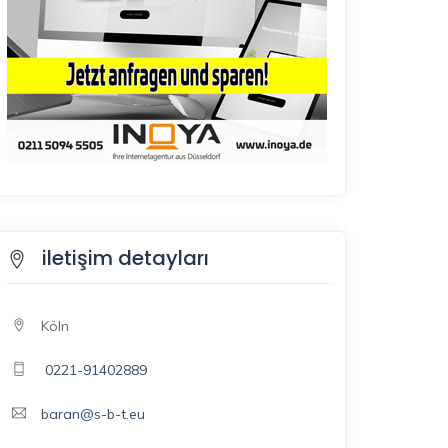
iletişim detayları
Köln
0221-91402889
baran@s-b-t.eu