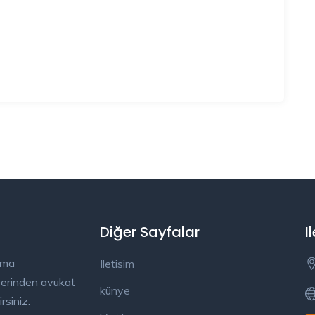
Diğer Sayfalar
I
ama
Iletisim
üzerinden avukat
künye
rsiniz.