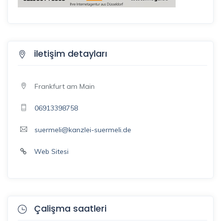
iletişim detayları
Frankfurt am Main
06913398758
suermeli@kanzlei-suermeli.de
Web Sitesi
Çalişma saatleri