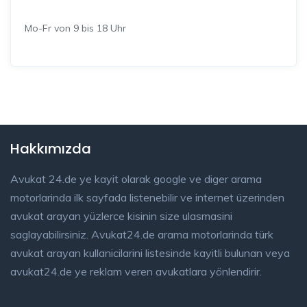
Mo-Fr von 9 bis 18 Uhr
Hakkımızda
Avukat 24.de ye kayit olarak google ve diger arama
motorlarinda ilk sayfada listenebilir ve internet üzerinden
avukat arayan yüzlerce kisinin size ulasmasini
saglayabilirsiniz. Avukat24.de arama motorlarinda türk
avukat arayan kullanicilarini listesinde kayitli bulunan veya
avukat24.de ye reklam veren avukatlara yönlendirir.