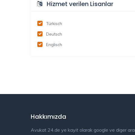
Hizmet verilen Lisanlar
Türkisch
Deutsch
Englisch
Hakkımızda
Avukat 24.de ye kayit olarak google ve diger ar