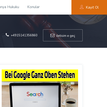
nya Hukuku
Konular
Kayit Ol
+4915141356860
iletisim e geç