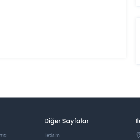
Diğer Sayfalar
I
ama
Iletisim