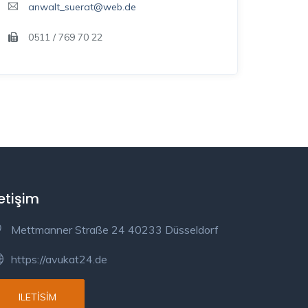
anwalt_suerat@web.de
0511 / 769 70 22
letişim
Mettmanner Straße 24 40233 Düsseldorf
https://avukat24.de
ILETISIM