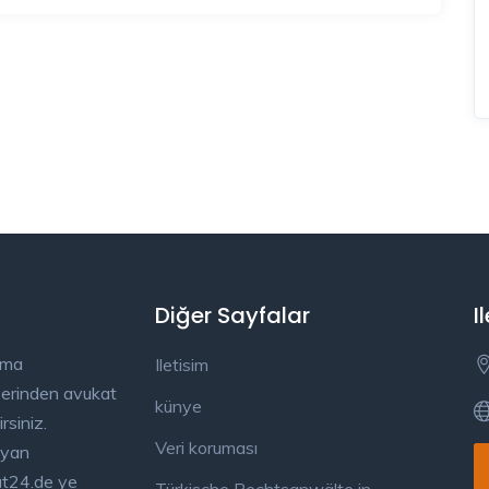
Diğer Sayfalar
I
ama
Iletisim
üzerinden avukat
künye
rsiniz.
Veri koruması
ayan
kat24.de ye