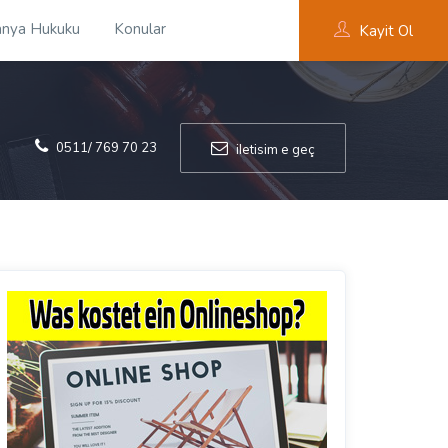
nya Hukuku
Konular
Kayit Ol
0511/ 769 70 23
iletisim e geç