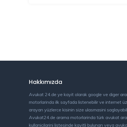
Hakkımızda
Avukat 24.de ye kayit olarak google ve diger ar
motorlarinda ilk sayfada listenebilir ve internet 
arayan yüzlerce kisinin size ulasmasini saglayabili
Avukat24.de arama motorlarinda türk avukat ar
kullanicilarini listesinde kayitli bulunan veya avu