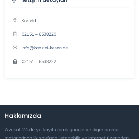
Krefeld
02151 – 6538220
info@kanzlei-kesen.de
02151 – 6538222
Hakkımızda
Avukat 24.de ye kayit olarak google ve diger arama
motorlarinda ilk sayfada listenebilir ve internet üzerinden