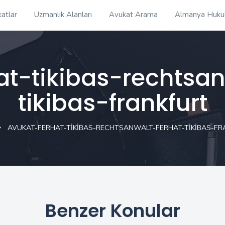
atlar
Uzmanlık Alanları
Avukat Arama
Almanya Huku
at-tikibas-rechtsan
tikibas-frankfurt
AVUKAT-FERHAT-TIKIBAS-RECHTSANWALT-FERHAT-TIKIBAS-F
Benzer Konular