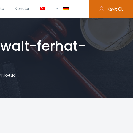
ku
Konular
Kayit Ol
walt-ferhat-
RANKFURT