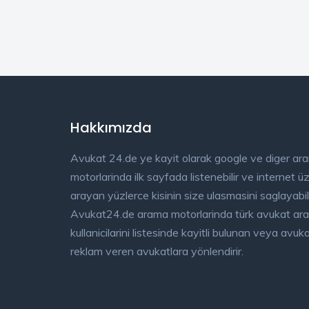
Hakkımızda
Avukat 24.de ye kayit olarak google ve diger ar
motorlarinda ilk sayfada listenebilir ve internet 
arayan yüzlerce kisinin size ulasmasini saglayabili
Avukat24.de arama motorlarinda türk avukat ar
kullanicilarini listesinde kayitli bulunan veya avu
reklam veren avukatlara yönlendirir.