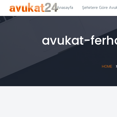
Anasayfa
Şehirlere Göre Avuk
avukat-ferh
HOME