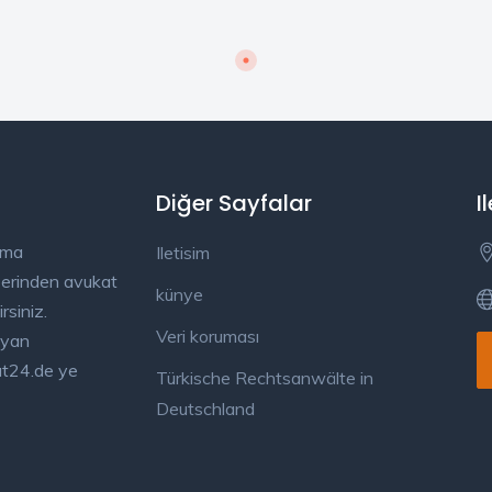
Diğer Sayfalar
I
ama
Iletisim
üzerinden avukat
künye
rsiniz.
Veri koruması
ayan
kat24.de ye
Türkische Rechtsanwälte in
Deutschland