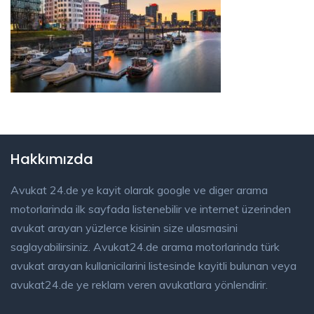
Hakkımızda
Avukat 24.de ye kayit olarak google ve diger arama
motorlarinda ilk sayfada listenebilir ve internet üzerinden
avukat arayan yüzlerce kisinin size ulasmasini
saglayabilirsiniz. Avukat24.de arama motorlarinda türk
avukat arayan kullanicilarini listesinde kayitli bulunan veya
avukat24.de ye reklam veren avukatlara yönlendirir.