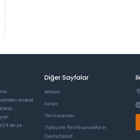
Diğer Sayfalar
I
ama
Iletisim
üzerinden avukat
künye
rsiniz.
Veri koruması
ayan
kat24.de ye
Türkische Rechtsanwälte in
Deutschland