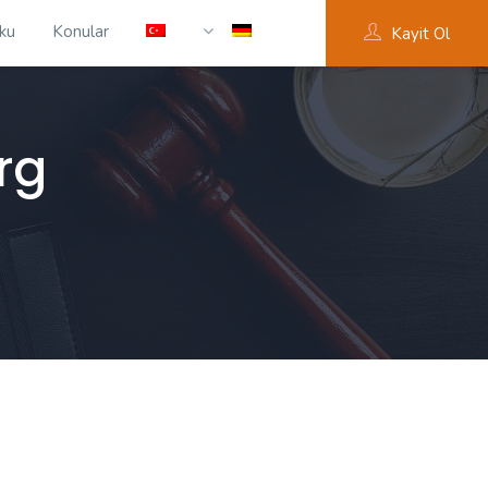
ku
Konular
Kayit Ol
rg