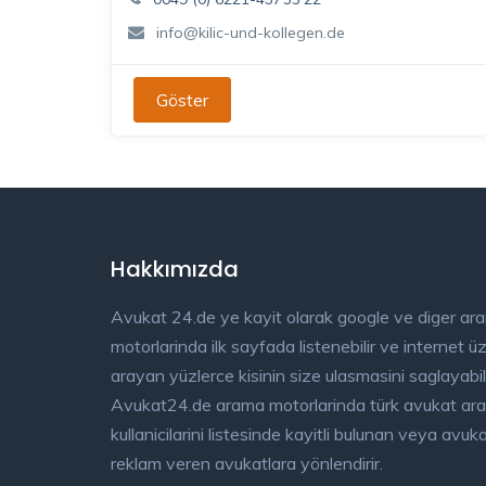
info@kilic-und-kollegen.de
Göster
Hakkımızda
Avukat 24.de ye kayit olarak google ve diger ar
motorlarinda ilk sayfada listenebilir ve internet 
arayan yüzlerce kisinin size ulasmasini saglayabili
Avukat24.de arama motorlarinda türk avukat ar
kullanicilarini listesinde kayitli bulunan veya avu
reklam veren avukatlara yönlendirir.