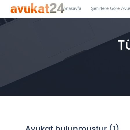
Anasayfa
Şehirlere Göre Avuk
T
Avukat bulunmuştur (1)