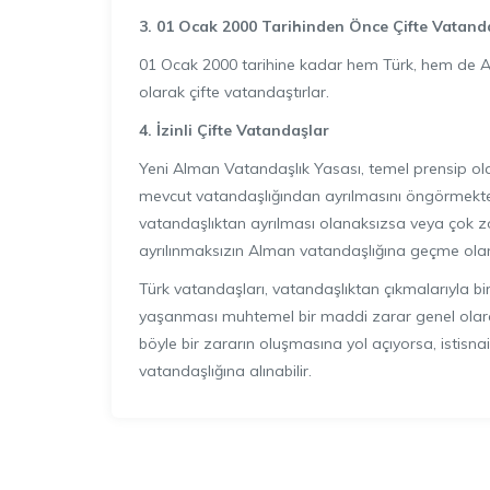
3. 01 Ocak 2000 Tarihinden Önce Çifte Vatand
01 Ocak 2000 tarihine kadar hem Türk, hem de A
olarak çifte vatandaştırlar.
4.
İ
zinli Çifte Vatanda
ş
lar
Yeni Alman Vatandaşlık Yasası, temel prensip ol
mevcut vatandaşlığından ayrılmasını öngörmekte
vatandaşlıktan ayrılması olanaksızsa veya çok z
ayrılınmaksızın Alman vatandaşlığına geçme ola
Türk vatandaşları, vatandaşlıktan çıkmalarıyla bi
yaşanması muhtemel bir maddi zarar genel olar
böyle bir zararın oluşmasına yol açıyorsa, istisn
vatandaşlığına alınabilir.