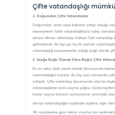
Çifte vatandaşlığı mümkü
1. Do
ğ
umdan Çifte Vatanda
ş
lar
Doğumdan, anne veya babanın sahip olduğu vatan
ebeveynlerin farklı vatandaşlıklara sahip olmalar
annesi Alman vatandaşı, babası Türk vatandaşı bi
gelmektedir. Bu kişi için hiç bir zaman vatandaşl
vatandaşlığı kazananlarla, isteğe bağlı olarak çif
2.
İ
ste
ğ
e Ba
ğ
l
ı
Olarak (Yere Ba
ğ
l
ı
) Çifte Vatan
En az sekiz yıldır yasal olarak Almanya’da ik
vatandaşlığını kazanır. Bu kişi aynı zamanda ya
sahiptir. Çifte vatandaş durumunda olan bu kişiler
vatandaşlıktan birini seçme çağrısı (Optionspflich
kadar seçme kararını vermezlerse, otomatik olar
Alman vatandaşlığını kaybeden kişilere, eğer Al
38. maddesine göre tekrar oturma izni verilmekte