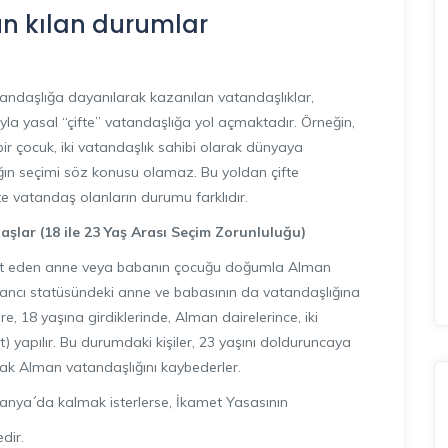
n kılan durumlar
daşlığa dayanılarak kazanılan vatandaşlıklar,
ıyla yasal “çifte” vatandaşlığa yol açmaktadır. Örneğin,
r çocuk, iki vatandaşlık sahibi olarak dünyaya
ığın seçimi söz konusu olamaz. Bu yoldan çifte
te vatandaş olanların durumu farklıdır.
da
ş
lar (18 ile 23 Ya
ş
Aras
ı
Seçim Zorunlulu
ğ
u)
amet eden anne veya babanın çocuğu doğumla Alman
bancı statüsündeki anne ve babasının da vatandaşlığına
e, 18 yaşına girdiklerinde, Alman dairelerince, iki
t) yapılır. Bu durumdaki kişiler, 23 yaşını dolduruncaya
ak Alman vatandaşlığını kaybederler.
manya´da kalmak isterlerse, İkamet Yasasının
dir.