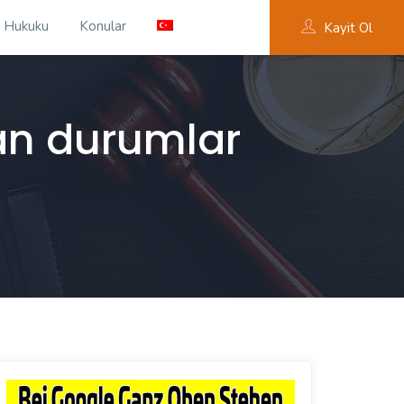
 Hukuku
Konular
Kayit Ol
an durumlar