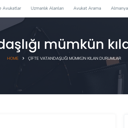
e Avukatlar
Uzmanlık Alanları
Avukat Arama
Almanya
ndaşlığı mümkün kıl
HOME
ÇIFTE VATANDAŞLIĞI MÜMKÜN KILAN DURUMLAR