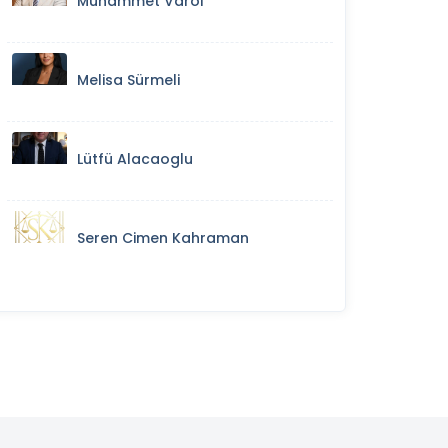
Muhammet Varol
Melisa Sürmeli
Lütfü Alacaoglu
Seren Cimen Kahraman