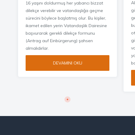
A
16 yaşını doldurmuş her yabancı bizzat
g
dilekçe verebilir ve vatandaşlığa geçme
g
sürecini böylece başlatmış olur. Bu kişiler,
b
ikamet edilen yerin Vatandaşlık Dairesine
o
başvurarak gerekli dilekçe formunu
gi
(Antrag auf Einbürgerung) şahsen
v
almalıdırlar.
ya
b
DEVAMINI OKU