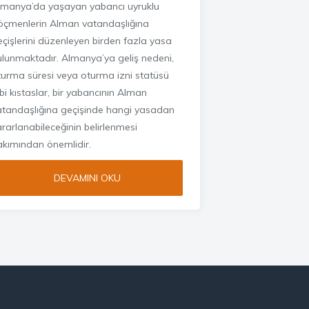
lmanya’da yaşayan yabancı uyruklu
öçmenlerin Alman vatandaşlığına
eçişlerini düzenleyen birden fazla yasa
ulunmaktadır. Almanya’ya geliş nedeni,
turma süresi veya oturma izni statüsü
bi kıstaslar, bir yabancının Alman
atandaşlığına geçişinde hangi yasadan
rarlanabileceğinin belirlenmesi
akımından önemlidir.
DEVAMINI OKU