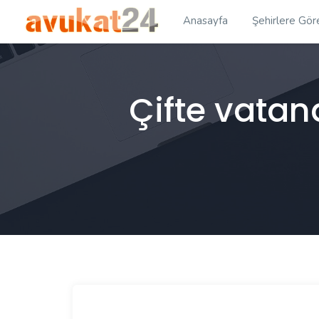
Anasayfa
Şehirlere Gör
Çifte vata