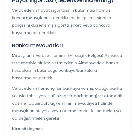
Hayat sigortası (Lebensversicherung)
Vefat edenin hayat sigortasının bulunması halinde,
kanuni mirasçılarının gerekli olan belgelerle sigorta
poliçesini düzenlemiş sigorta şirketi veya bankaya
başvurmaları gereklidir.
Banka mevduatları
Mirasçıların, veraset ilamının (Mirasçılık Belgesi) Almanca
tercümesiyle birlikte, vefat edenin Almanya’daki banka
hesaplarının bulunduğu bankaya/bankalara
başvurmaları gerekir.
Vefat edenin herhangi bir bankaya vermiş olduğu banka
yoluyla tahsil yetkisi (Einzugsermächtigung) ve otomatik
ödeme (Dauerauftrag) emrinin mevcudiyeti halinde,
mirasçıların bu yetki veya ödeme emrini feshetmeleri ya
da değiştirmeleri gerekir.
Kira sözle
ş
mesi