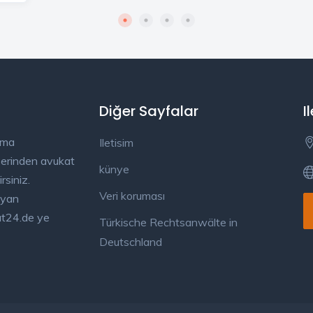
Diğer Sayfalar
I
ama
Iletisim
üzerinden avukat
künye
rsiniz.
Veri koruması
ayan
kat24.de ye
Türkische Rechtsanwälte in
Deutschland