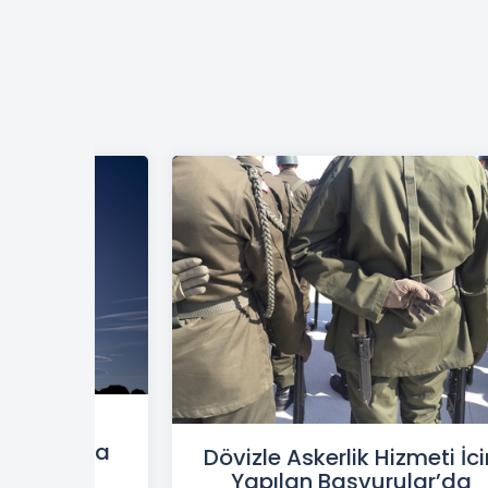
kerlik
aydalanma
Dövizle Askerlik Hizmeti İci
rı
Yapılan Başvurular’da