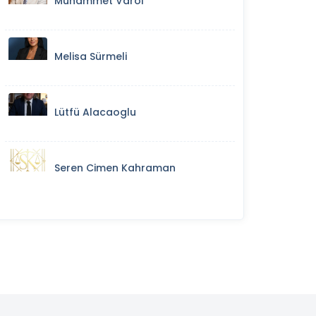
Muhammet Varol
Melisa Sürmeli
Lütfü Alacaoglu
Seren Cimen Kahraman