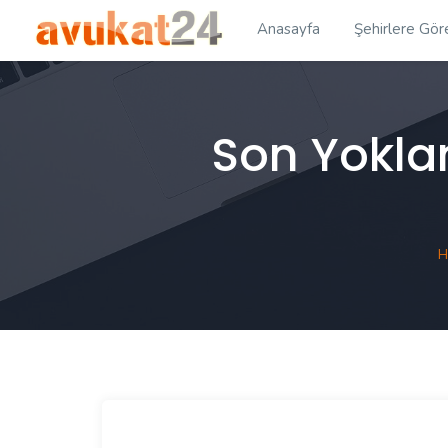
Anasayfa
Şehirlere Gör
Son Yoklam
H