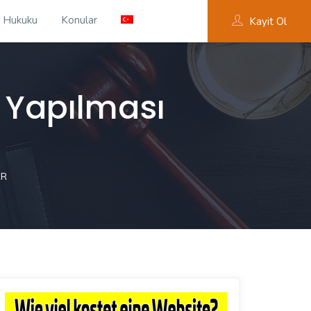
 Hukuku
Konular
Kayit Ol
i Yapılması
ER