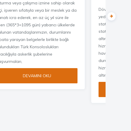
turma veya çalışma iznine sahip olarak
Dövizle askerlik 
çi, işveren sıfatıyla veya bir meslek ya da
yedek subay aday
natı icra ederek, en az üç yıl süre ile
statüde diğer as
iilen (365*3=1095 gün) yabancı ülkelerde
statülerinden biri 
ulunan vatandaşlarımızın, durumlarını
altına alınanlar, y
pata yarayan belgelerle birlikte bağlı
hizmetine başlamı
lundukları Türk Konsoloslukları
hava değişimi ve
acılığıyla askerlik şubelerine
durumunda buluna
aşvurmaları,
hizmet þekillerind
altına alınmamı
DEVAMINI OKU
DE