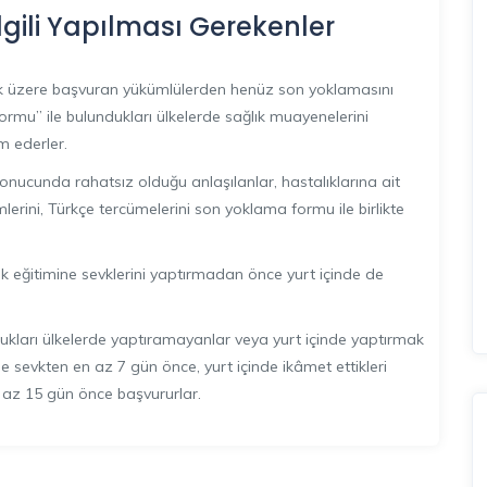
lgili Yapılması Gerekenler
 üzere başvuran yükümlülerden henüz son yoklamasını
mu” ile bulundukları ülkelerde sağlık muayenelerini
m ederler.
ucunda rahatsız olduğu anlaşılanlar, hastalıklarına ait
ilmlerini, Türkçe tercümelerini son yoklama formu ile birlikte
rlik eğitimine sevklerini yaptırmadan önce yurt içinde de
kları ülkelerde yaptıramayanlar veya yurt içinde yaptırmak
ine sevkten en az 7 gün önce, yurt içinde ikâmet ettikleri
n az 15 gün önce başvururlar.