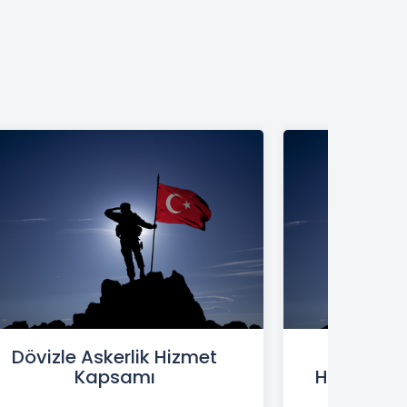
Dövizle Askerlik Hizmet
Döviz
Kapsamı
Hizmetin
K