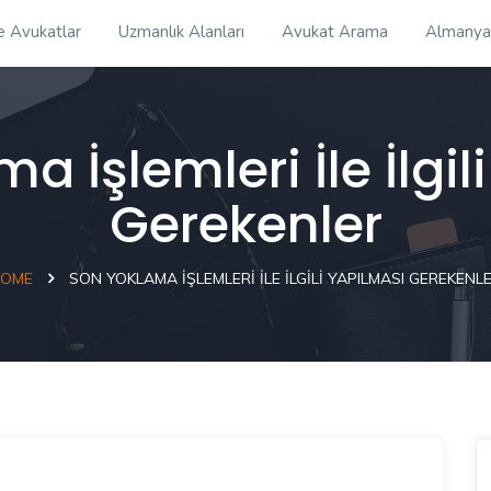
e Avukatlar
Uzmanlık Alanları
Avukat Arama
Almanya
a İşlemleri İle İlgil
Gerekenler
OME
SON YOKLAMA İŞLEMLERI İLE İLGILI YAPILMASI GEREKENL