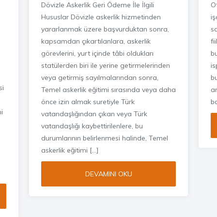
Dövizle Askerlik Geri Ödeme İle İlgili
O
Hususlar Dövizle askerlik hizmetinden
iş
yararlanmak üzere başvurduktan sonra,
sa
kapsamdan çıkartılanlara, askerlik
f
görevlerini, yurt içinde tâbi oldukları
b
statülerden biri ile yerine getirmelerinden
is
veya getirmiş sayılmalarından sonra,
bu
si
Temel askerlik eğitimi sırasında veya daha
ar
önce izin almak suretiyle Türk
b
i
vatandaşlığından çıkan veya Türk
vatandaşlığı kaybettirilenlere, bu
durumlarının belirlenmesi halinde, Temel
askerlik eğitimi […]
DEVAMINI OKU