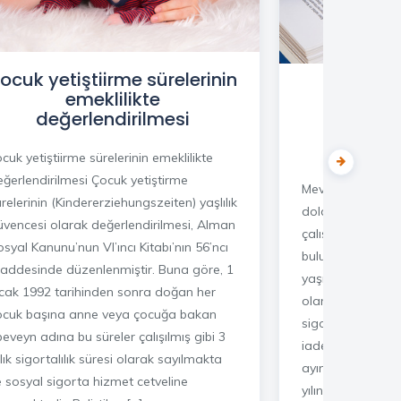
ocuk yetiştiirme sürelerinin
Almanya
emeklilikte
Ha
değerlendirilmesi
haddind
Ölümde
cuk yetiştiirme sürelerinin emeklilikte
eğerlendirilmesi Çocuk yetiştirme
Mevcut yasal dur
relerinin (Kindererziehungszeiten) yaşlılık
doldurmuş ve en 
üvencesi olarak değerlendirilmesi, Alman
çalışmış kişileri
syal Kanunu’nun VI’ıncı Kitabı’nın 56’ncı
bulunmaktadır. 
addesinde düzenlenmiştir. Buna göre, 1
yaşını dolduran ki
cak 1992 tarihinden sonra doğan her
olamamalarına r
ocuk başına anne veya çocuğa bakan
sigortasına ödedi
eveyn adına bu süreler çalışılmış gibi 3
iadesini talep ede
llık sigortalılık süresi olarak sayılmakta
ayında yapılan bi
e sosyal sigorta hizmet cetveline
yılına kadar emekl