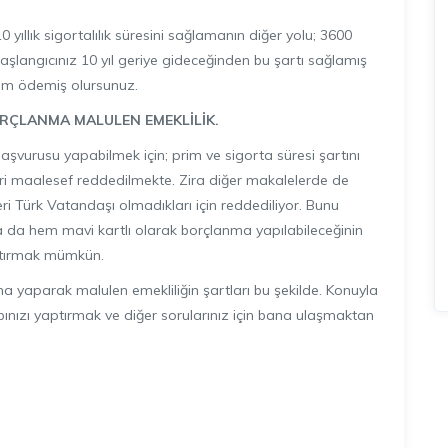
ıllık sigortalılık süresini sağlamanın diğer yolu; 3600
angıcınız 10 yıl geriye gideceğinden bu şartı sağlamış
rim ödemiş olursunuz.
BORÇLANMA MALULEN EMEKLİLİK.
başvurusu yapabilmek için; prim ve sigorta süresi şartını
eri maalesef reddedilmekte. Zira diğer makalelerde de
ri Türk Vatandaşı olmadıkları için reddediliyor. Bunu
 da hem mavi kartlı olarak borçlanma yapılabileceğinin
aptırmak mümkün.
a yaparak malulen emekliliğin şartları bu şekilde. Konuyla
sabınızı yaptırmak ve diğer sorularınız için bana ulaşmaktan