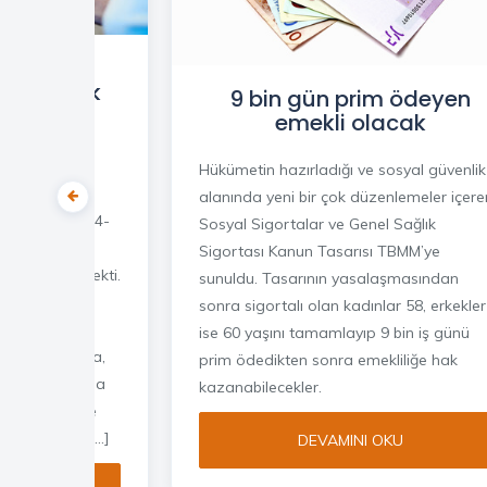
bariyle,
kli olmak
9 bin gün prim ödeyen
emekli olacak
ye’de emekli
aşayan
Hükümetin hazırladığı ve sosyal güvenlik
rtlılar için,
alanında yeni bir çok düzenlemeler içere
 günlük; 13,584-
Sosyal Sigortalar ve Genel Sağlık
ştı. Bu da
Sigortası Kanun Tasarısı TBMM’ye
 bir zam demekti.
sunuldu. Tasarının yasalaşmasından
en, gerek
sonra sigortalı olan kadınlar 58, erkekler
 programlarda,
ise 60 yaşını tamamlayıp 9 bin iş günü
e ve yazılarda,
prim ödedikten sonra emekliliğe hak
rın borçlanma
kazanabilecekler.
Bilindiği üzere
ndaşlarımız […]
DEVAMINI OKU