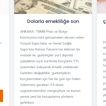
ç
Dolarla emekliliğe son
ANKARA- TBMM Plan ve Bütçe
Komisyonu’nda görüşmeleri devam eden
ço
n
Sosyal Sigortalar ve Genel Sağlık
d
Sigortası Kanun Tasarısı’na eklenen bir
sü
madde ile, gurbetçiler yurt dışında
g
çalıştıkları süre zarfında borçlarını YTL
So
üzerinden ödeyerek emekli olabilecek.
m
Getirilen değişiklikle, gurbetçilerin
O
borçlanmaları için her bir gün için halen
ç
ödenmesi gereken 3.5 dolar
eb
uygulamasından vazgeçiliyor ve bunun
yı
yerine yeni bir hesaplama yöntemi
v
getiriliyor.