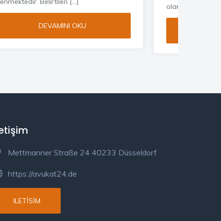
lenmektedir. Belirtilen […]
olarak 67’ye çıkar
DEVAMINI OKU
DE
letişim
Mettmanner Straße 24 40233 Düsseldorf
https://avukat24.de
ILETISIM