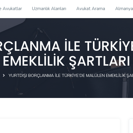
e Avukatlar
Uzmanlık Alanları
Avukat Arama
Almanya
RÇLANMA İLE TÜRKİY
EMEKLİLİK ŞARTLARI
YURTDIŞI BORÇLANMA İLE TÜRKİYE’DE MALÜLEN EMEKLİLİK ŞA