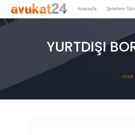
Anasayfa
Şehirlere Gör
YURTDIŞI BO
HOME