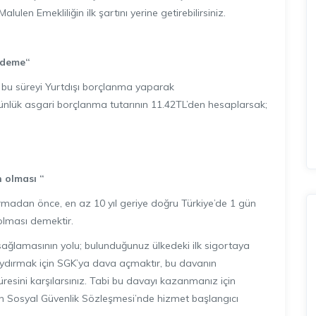
len Emekliliğin ilk şartını yerine getirebilirsiniz.
ödeme“
bu süreyi Yurtdışı borçlanma yaparak
günlük asgari borçlanma tutarının 11.42TL’den hesaplarsak;
n olması “
rmadan önce, en az 10 yıl geriye doğru Türkiye’de 1 gün
 olması demektir.
ı sağlamasının yolu; bulunduğunuz ülkedeki ilk sigortaya
hi saydırmak için SGK’ya dava açmaktır, bu davanın
süresini karşılarsınız. Tabi bu davayı kazanmanız için
n Sosyal Güvenlik Sözleşmesi’nde hizmet başlangıcı