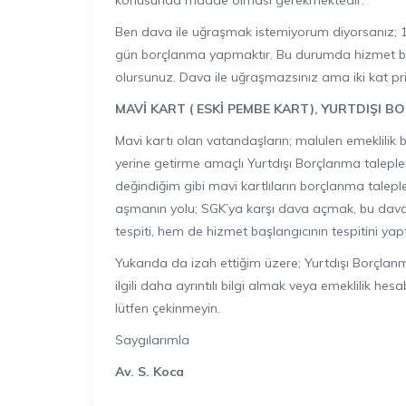
konusunda madde olması gerekmektedir.
Ben dava ile uğraşmak istemiyorum diyorsanız; 10 y
gün borçlanma yapmaktır. Bu durumda hizmet başl
olursunuz. Dava ile uğraşmazsınız ama iki kat p
MAVİ KART ( ESKİ PEMBE KART), YURTDIŞI 
Mavi kartı olan vatandaşların; malulen emeklilik 
yerine getirme amaçlı Yurtdışı Borçlanma talepl
değindiğim gibi mavi kartlıların borçlanma taleple
aşmanın yolu; SGK’ya karşı dava açmak, bu dava
tespiti, hem de hizmet başlangıcının tespitini y
Yukarıda da izah ettiğim üzere; Yurtdışı Borçlanm
ilgili daha ayrıntılı bilgi almak veya emeklilik he
lütfen çekinmeyin.
Saygılarımla
Av. S. Koca