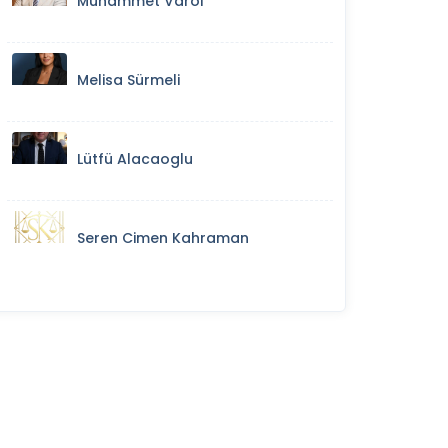
Muhammet Varol
Melisa Sürmeli
Lütfü Alacaoglu
Seren Cimen Kahraman