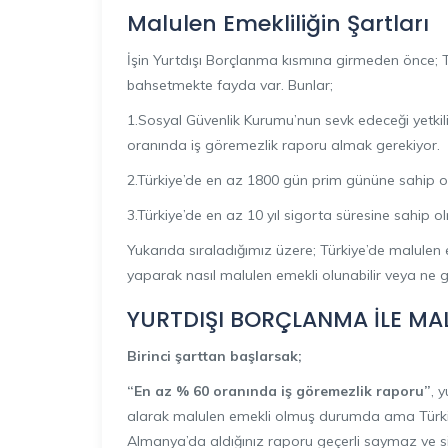
Malulen Emekliliğin Şartları
İşin Yurtdışı Borçlanma kısmına girmeden önce; 
bahsetmekte fayda var. Bunlar;
1.Sosyal Güvenlik Kurumu’nun sevk edeceği yetkil
oranında iş göremezlik raporu almak gerekiyor.
2.Türkiye’de en az 1800 gün prim gününe sahip o
3.Türkiye’de en az 10 yıl sigorta süresine sahip o
Yukarıda sıraladığımız üzere; Türkiye’de malulen e
yaparak nasıl malulen emekli olunabilir veya ne gib
YURTDIŞI BORÇLANMA İLE MAL
Birinci şarttan başlarsak;
“En az % 60 oranında iş göremezlik raporu”
, 
alarak malulen emekli olmuş durumda ama Türkiye
Almanya’da aldığınız raporu geçerli saymaz ve si