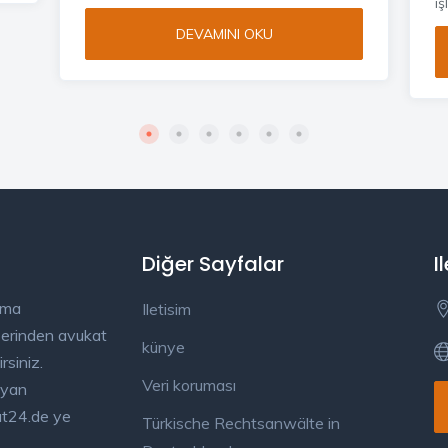
iş
DEVAMINI OKU
Diğer Sayfalar
I
ama
Iletisim
üzerinden avukat
künye
rsiniz.
Veri koruması
ayan
kat24.de ye
Türkische Rechtsanwälte in