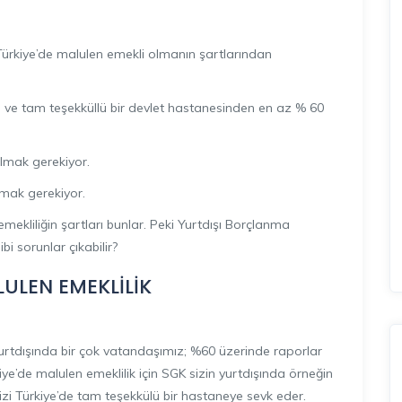
Türkiye’de malulen emekli olmanın şartlarından
i ve tam teşekküllü bir devlet hastanesinden en az % 60
lmak gerekiyor.
lmak gerekiyor.
mekliliğin şartları bunlar. Peki Yurtdışı Borçlanma
i sorunlar çıkabilir?
ULEN EMEKLİLİK
yurtdışında bir çok vatandaşımız; %60 üzerinde raporlar
’de malulen emeklilik için SGK sizin yurtdışında örneğin
zi Türkiye’de tam teşekkülü bir hastaneye sevk eder.